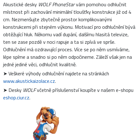
Akustické desky
WOLF PhoneStar
vám pomohou odhlučnit
místnost při zachování minimální tloušťky konstrukce již od 4
cm. Nezmenšujte zbytečně prostor komplikovanými
konstrukcemi při stejném výkonu.
Motivací pro odhlučnění bývá
obtěžující hluk. Někomu vadí dupání, dalšímu hlasitá televize,
ten se zase pozdě v noci rapuje a ta si zpívá ve sprše.
Odhlučnění má ozdravující proces. Více se po něm usmíváme,
lépe spíme a snadno si po něm odpočineme. Záleží však jen na
jedné jediné věci, odhlučnit kvalitně.
➤ Veškeré výhody odhlučnění najdete na stránkách
www.akustickaizolace.cz
.
➤ Desky
WOLF
včetně příslušenství koupíte v našem e-shopu
eshop.ciur.cz
.