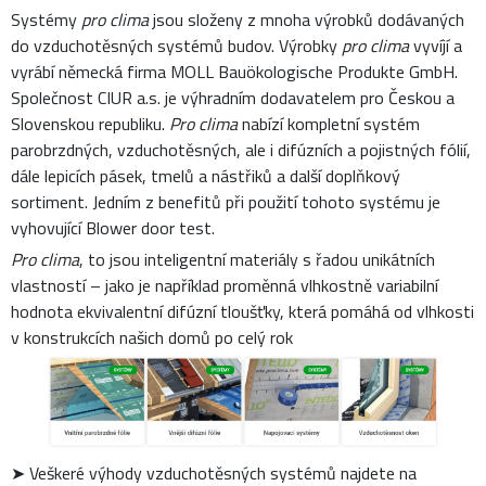
Systémy
pro clima
jsou složeny z mnoha výrobků dodávaných
do vzduchotěsných systémů budov. Výrobky
pro clima
vyvíjí a
vyrábí německá firma MOLL Bauökologische Produkte GmbH.
Společnost CIUR a.s. je výhradním dodavatelem pro Českou a
Slovenskou republiku.
Pro clima
nabízí kompletní systém
parobrzdných, vzduchotěsných, ale i difúzních a pojistných fólií,
dále lepicích pásek, tmelů a nástřiků a další doplňkový
sortiment. Jedním z benefitů při použití tohoto systému je
vyhovující Blower door test.
Pro clima
, to jsou inteligentní materiály s řadou unikátních
vlastností – jako je například proměnná vlhkostně variabilní
hodnota ekvivalentní difúzní tloušťky, která pomáhá od vlhkosti
v konstrukcích našich domů po celý rok
➤ Veškeré výhody vzduchotěsných systémů najdete na